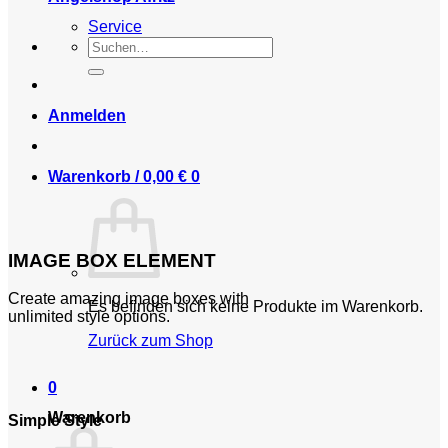
Service
Suchen
nach:
Anmelden
Warenkorb /
0,00
€
0
IMAGE BOX ELEMENT
Create amazing image boxes with
Es befinden sich keine Produkte im Warenkorb.
unlimited style options.
Zurück zum Shop
0
Warenkorb
Simple Style