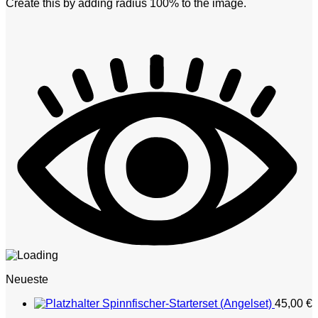
Create this by adding radius 100% to the image.
Neueste
Spinnfischer-Starterset (Angelset)
45,00
€