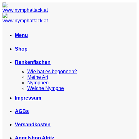
Skip
to
content
Menu
Shop
Renkenfischen
Wie hat es begonnen?
Meine Art
Nymphen
Welche Nymphe
Impressum
AGBs
Versandkosten
Angelshop Afritz