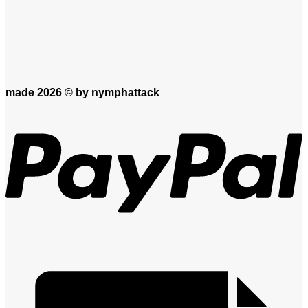
made 2026 ©
by nymphattack
P