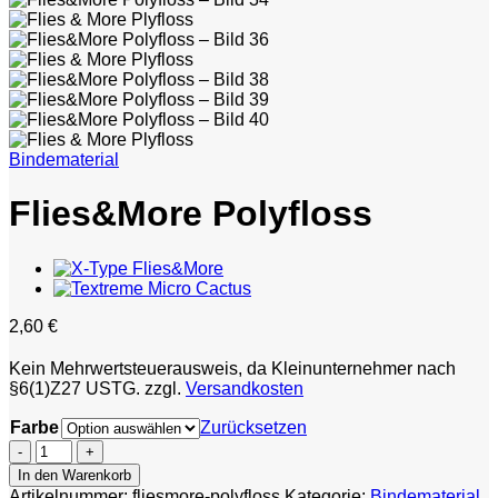
Bindematerial
Flies&More Polyfloss
2,60
€
Kein Mehrwertsteuerausweis, da Kleinunternehmer nach
§6(1)Z27 USTG.
zzgl.
Versandkosten
Farbe
Zurücksetzen
Flies&More
Polyfloss
In den Warenkorb
Menge
Artikelnummer:
fliesmore-polyfloss
Kategorie:
Bindematerial