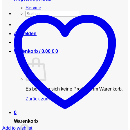
Service
Suchen
nach:
Anmelden
Warenkorb /
0,00
€
0
Es befinden sich keine Produkte im Warenkorb.
Zurück zum Shop
0
Warenkorb
Add to wishlist