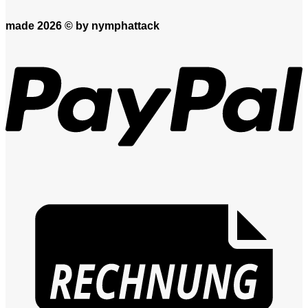
made 2026 ©
by nymphattack
P