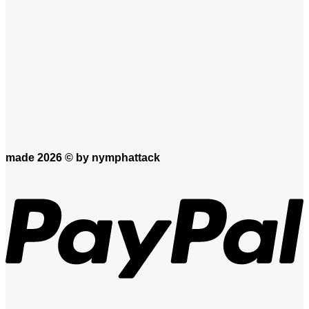
made 2026 ©
by nymphattack
P