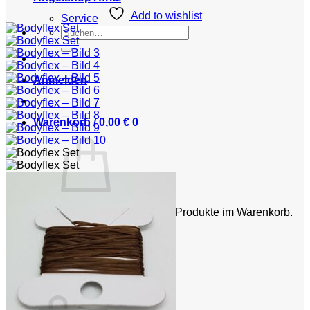
Add to wishlist
Service
Suchen
nach:
Anmelden
Warenkorb /
0,00
€
0
Es befinden sich keine Produkte im Warenkorb.
Zurück zum Shop
0
Warenkorb