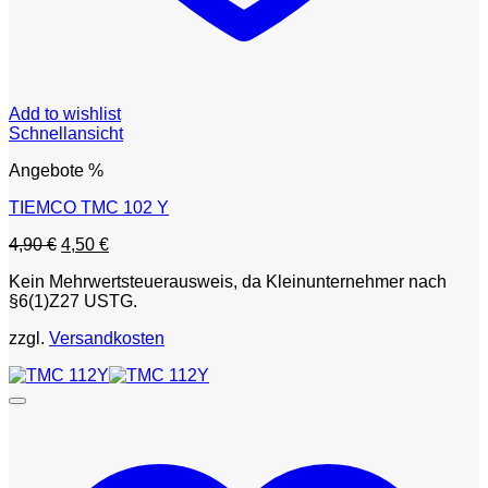
Add to wishlist
Schnellansicht
Angebote %
TIEMCO TMC 102 Y
Ursprünglicher
Aktueller
4,90
€
4,50
€
Preis
Preis
Kein Mehrwertsteuerausweis, da Kleinunternehmer nach
war:
ist:
§6(1)Z27 USTG.
4,90 €
4,50 €.
zzgl.
Versandkosten