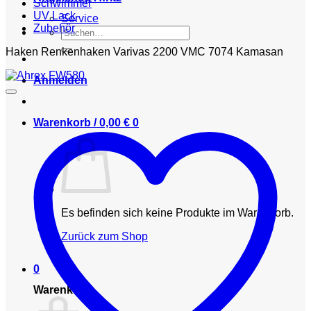
Schwimmer
UV Lack
Service
Zubehör
Suchen
nach:
Haken Renkenhaken Varivas 2200 VMC 7074 Kamasan
Anmelden
Warenkorb /
0,00
€
0
Es befinden sich keine Produkte im Warenkorb.
Zurück zum Shop
0
Warenkorb