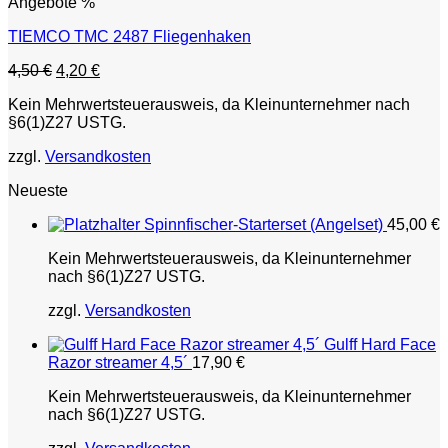
Angebote %
TIEMCO TMC 2487 Fliegenhaken
Ursprünglicher
Aktueller
4,50
€
4,20
€
Preis
Preis
Kein Mehrwertsteuerausweis, da Kleinunternehmer nach
war:
ist:
§6(1)Z27 USTG.
4,50 €
4,20 €.
zzgl.
Versandkosten
Neueste
Spinnfischer-Starterset (Angelset)
45,00
€
Kein Mehrwertsteuerausweis, da Kleinunternehmer
nach §6(1)Z27 USTG.
zzgl.
Versandkosten
Gulff Hard Face
Razor streamer 4,5´
17,90
€
Kein Mehrwertsteuerausweis, da Kleinunternehmer
nach §6(1)Z27 USTG.