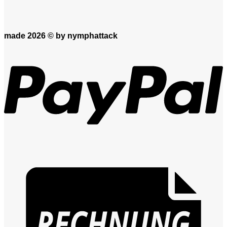
made 2026 ©
by nymphattack
P