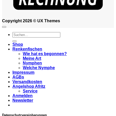
Copyright 2026 ©
UX Themes
Suchen
nach:
Shop
Renkenfischen
Wie hat es begonnen?
Meine Art
Nymphen
Welche Nymphe
Impressum
AGBs
Versandkosten
Angelshop Afritz
Service
Anmelden
Newsletter
Datenschutzvereinbarungen