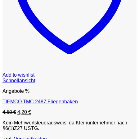
Add to wishlist
Schnellansicht
Angebote %
TIEMCO TMC 2487 Fliegenhaken
Ursprünglicher
Aktueller
4,50
€
4,20
€
Preis
Preis
Kein Mehrwertsteuerausweis, da Kleinunternehmer nach
war:
ist:
§6(1)Z27 USTG.
4,50 €
4,20 €.
zzgl.
Versandkosten