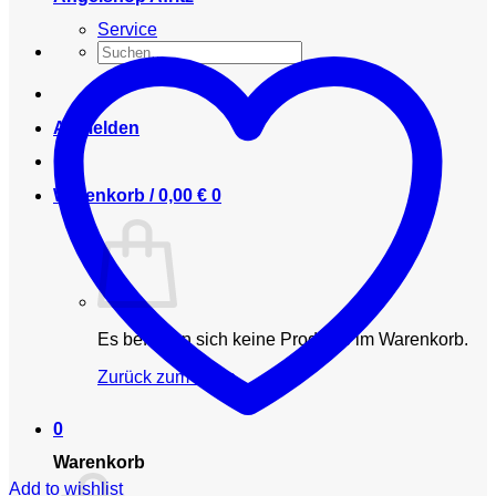
Service
Suchen
nach:
Anmelden
Warenkorb /
0,00
€
0
Es befinden sich keine Produkte im Warenkorb.
Zurück zum Shop
0
Warenkorb
Add to wishlist