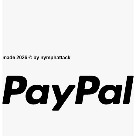
made 2026 ©
by nymphattack
P