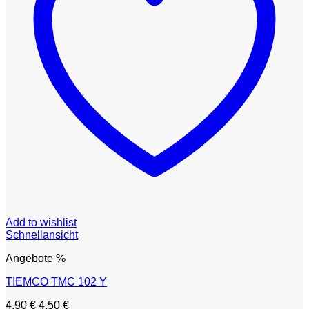
Add to wishlist
Schnellansicht
Angebote %
TIEMCO TMC 102 Y
Ursprünglicher
Aktueller
4,90
€
4,50
€