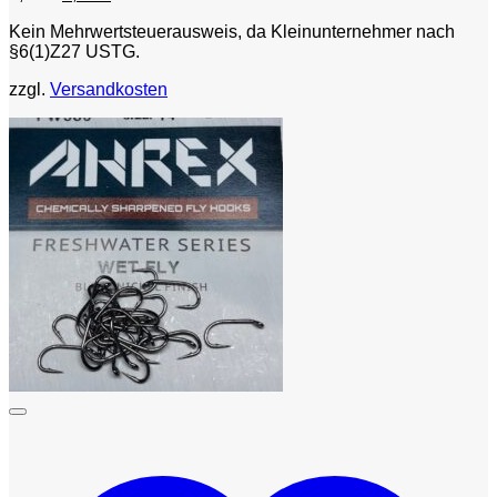
Preis
Preis
Kein Mehrwertsteuerausweis, da Kleinunternehmer nach
war:
ist:
§6(1)Z27 USTG.
4,90 €
4,50 €.
zzgl.
Versandkosten