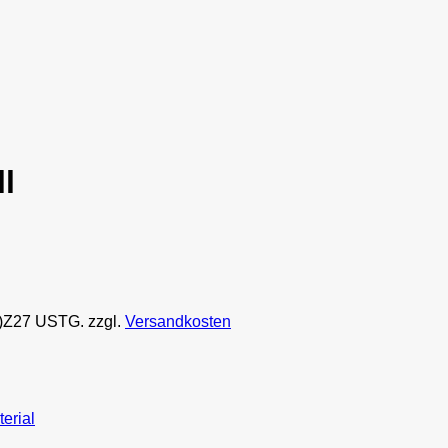
l
1)Z27 USTG.
zzgl.
Versandkosten
erial