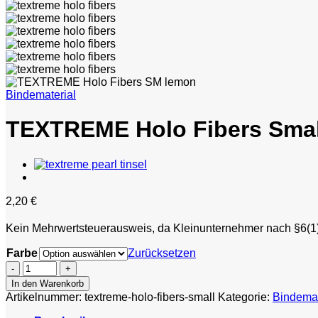
Bindematerial
TEXTREME Holo Fibers Smal
2,20
€
Kein Mehrwertsteuerausweis, da Kleinunternehmer nach §6(
Farbe
Zurücksetzen
TEXTREME
Holo
In den Warenkorb
Fibers
Artikelnummer:
textreme-holo-fibers-small
Kategorie:
Bindemat
Small
Menge