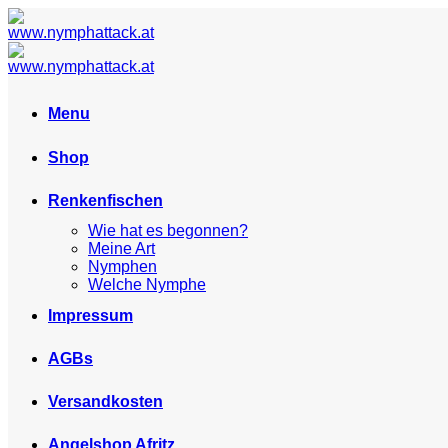
Skip
to
content
Menu
Shop
Renkenfischen
Wie hat es begonnen?
Meine Art
Nymphen
Welche Nymphe
Impressum
AGBs
Versandkosten
Angelshop Afritz