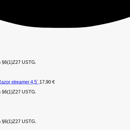
h §6(1)Z27 USTG.
Razor streamer 4,5´
17,90
€
h §6(1)Z27 USTG.
h §6(1)Z27 USTG.