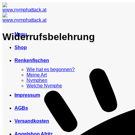
Skip
to
content
Widerrufsbelehrung
Menu
Shop
Renkenfischen
Wie hat es begonnen?
Meine Art
Nymphen
Welche Nymphe
Impressum
AGBs
Versandkosten
Angelshop Afritz