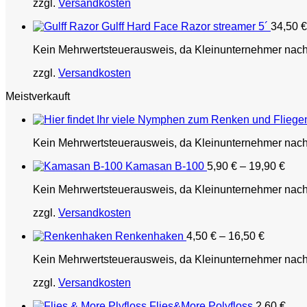
zzgl.
Versandkosten
Gulff Hard Face Razor streamer 5´
34,50
€
Kein Mehrwertsteuerausweis, da Kleinunternehmer nac
zzgl.
Versandkosten
Meistverkauft
Kein Mehrwertsteuerausweis, da Kleinunternehmer nac
Kamasan B-100
5,90
€
–
19,90
€
Kein Mehrwertsteuerausweis, da Kleinunternehmer nac
zzgl.
Versandkosten
Renkenhaken
4,50
€
–
16,50
€
Kein Mehrwertsteuerausweis, da Kleinunternehmer nac
zzgl.
Versandkosten
Flies&More Polyfloss
2,60
€