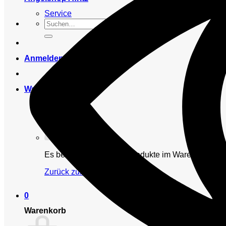
Service
Suchen
nach:
Anmelden
Warenkorb /
0,00
€
0
Es befinden sich keine Produkte im Warenkorb.
Zurück zum Shop
0
Warenkorb