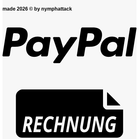
made 2026 ©
by nymphattack
P