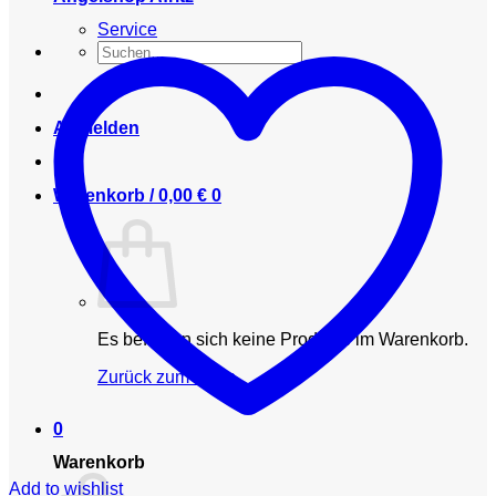
Service
Suchen
nach:
Anmelden
Warenkorb /
0,00
€
0
Es befinden sich keine Produkte im Warenkorb.
Zurück zum Shop
0
Warenkorb
Add to wishlist